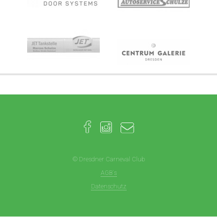
© Dresdner Carneval Club
AGB´s
Datenschutz