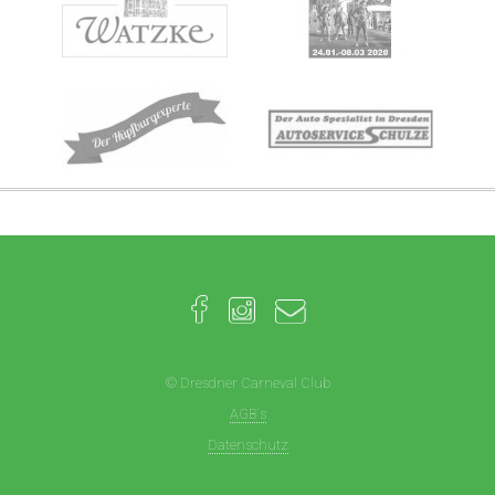
© Dresdner Carneval Club
AGB´s
Datenschutz