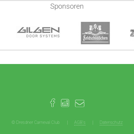
Sponsoren
© Dresdner Carneval Club
AGB´s
Datenschutz