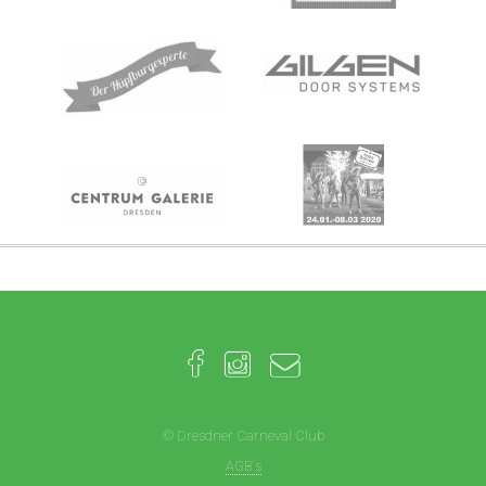
© Dresdner Carneval Club
AGB´s