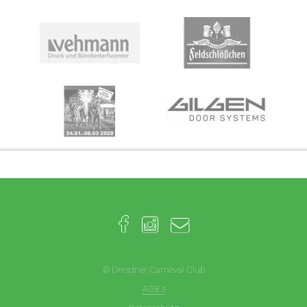
© Dresdner Carneval Club
AGB´s