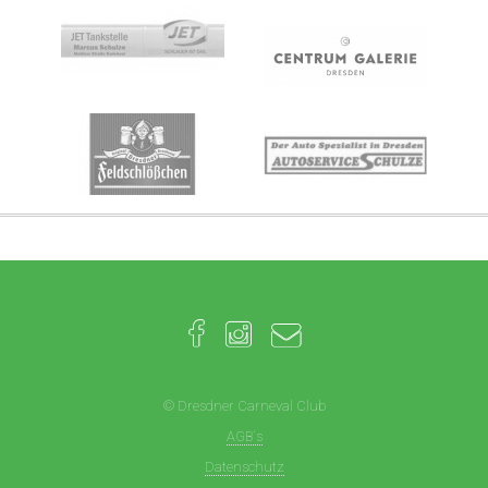
© Dresdner Carneval Club
AGB´s
Datenschutz